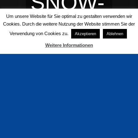
SNOW-
Um unsere Website für Sie optimal zu gestalten verwenden wir
IT!
Cookies. Durch die weitere Nutzung der Website stimmen Sie der
Verwendung von Cookies zu.
Akzeptieren
Ablehnen
Weitere Informationen
#snowplay
snow + promotion
Kompetenz in Sachen Schnee
Kompetenz in Sachen Schnee – hierfür steht
das snow+promotion Team mit seiner fast 20-